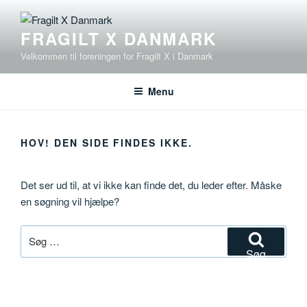
Videre
til
FRAGILT X DANMARK
indhold
Velkommen til foreningen for Fragilt X i Danmark
Menu
HOV! DEN SIDE FINDES IKKE.
Det ser ud til, at vi ikke kan finde det, du leder efter. Måske
en søgning vil hjælpe?
Søg
efter:
Søg