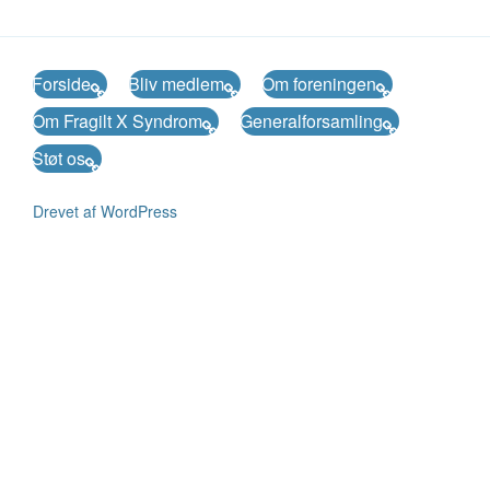
Forside
Bliv medlem
Om foreningen
Om Fragilt X Syndrom
Generalforsamling
Støt os
Drevet af WordPress