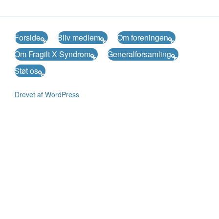
Forside
Bliv medlem
Om foreningen
Om Fragilt X Syndrom
Generalforsamling
Støt os
Drevet af WordPress