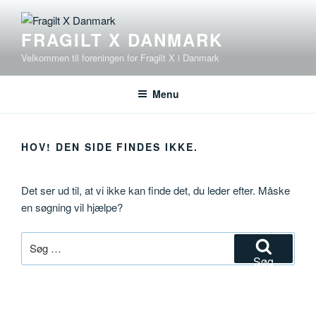
Videre
til
FRAGILT X DANMARK
indhold
Velkommen til foreningen for Fragilt X i Danmark
Menu
HOV! DEN SIDE FINDES IKKE.
Det ser ud til, at vi ikke kan finde det, du leder efter. Måske
en søgning vil hjælpe?
Søg
efter:
Søg