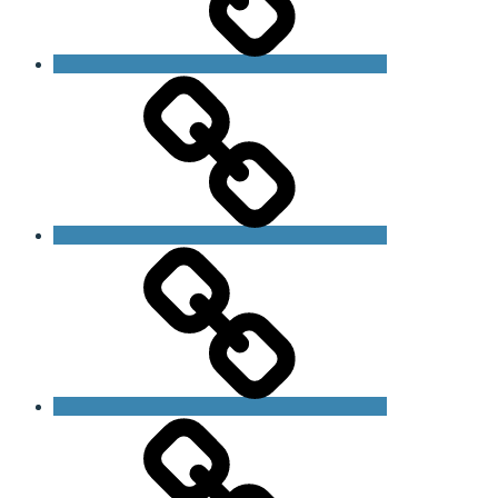
Bliv
medlem
Om
foreningen
Om
Fragilt
X
Syndrom