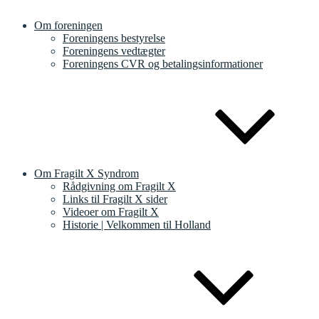
Om foreningen
Foreningens bestyrelse
Foreningens vedtægter
Foreningens CVR og betalingsinformationer
Om Fragilt X Syndrom
Rådgivning om Fragilt X
Links til Fragilt X sider
Videoer om Fragilt X
Historie | Velkommen til Holland