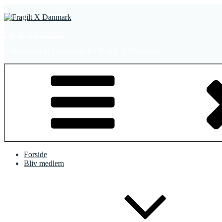
Videre
til
indhold
Fragilt X Danmark
Velkommen til foreningen for Fragilt X i Danmark
Forside
Bliv medlem