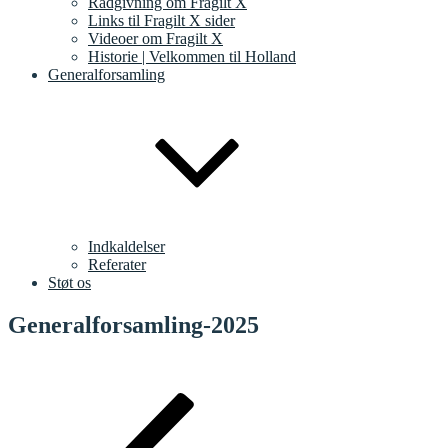
Rådgivning om Fragilt X
Links til Fragilt X sider
Videoer om Fragilt X
Historie | Velkommen til Holland
Generalforsamling
Indkaldelser
Referater
Støt os
Generalforsamling-2025
Indlægsnavigation
Forrige
indlæg