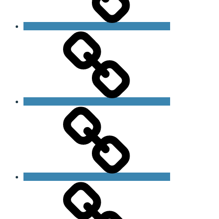
Bliv
medlem
Om
foreningen
Om
Fragilt
X
Syndrom