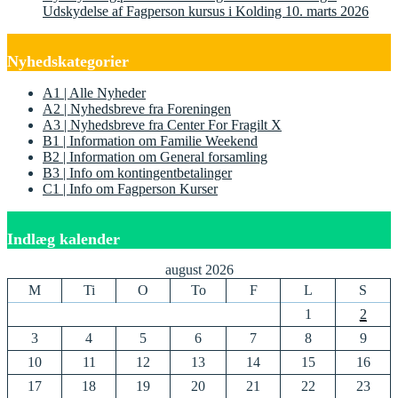
Udskydelse af Fagperson kursus i Kolding 10. marts 2026
Nyhedskategorier
A1 | Alle Nyheder
A2 | Nyhedsbreve fra Foreningen
A3 | Nyhedsbreve fra Center For Fragilt X
B1 | Information om Familie Weekend
B2 | Information om General forsamling
B3 | Info om kontingentbetalinger
C1 | Info om Fagperson Kurser
Indlæg kalender
august 2026
M
Ti
O
To
F
L
S
1
2
3
4
5
6
7
8
9
10
11
12
13
14
15
16
17
18
19
20
21
22
23