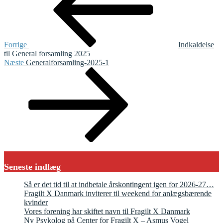
Forrige
Indkaldelse
til General forsamling 2025
Næste
Næste
Generalforsamling-2025-1
indlæg
Seneste indlæg
Så er det tid til at indbetale årskontingent igen for 2026-27…
Fragilt X Danmark inviterer til weekend for anlægsbærende
kvinder
Vores forening har skiftet navn til Fragilt X Danmark
Ny Psykolog på Center for Fragilt X – Asmus Vogel