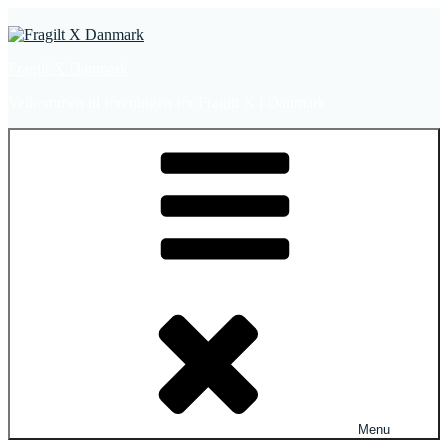
Videre
til
indhold
Fragilt X Danmark
Velkommen til foreningen for Fragilt X i Danmark
Menu