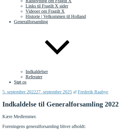
Rådgivning om Fragilt X
Links til Fragilt X sider
Videoer om Fragilt X
Historie | Velkommen til Holland
Generalforsamling
Indkaldelser
Referater
Støt os
Udgivet
5. september 2022
27. september 2025
af
Frederik Raabye
den
Indkaldelse til Generalforsamling 2022
Kære Medlemmer.
Foreningens generalforsamling bliver afholdt: