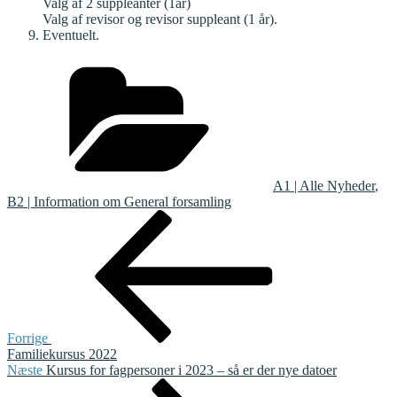
Valg af 2 suppleanter (1år)
Valg af revisor og revisor suppleant (1 år).
Eventuelt.
Kategorier
A1 | Alle Nyheder
,
B2 | Information om General forsamling
Indlægsnavigation
Forrige
indlæg
Forrige
Familiekursus 2022
Næste
Næste
Kursus for fagpersoner i 2023 – så er der nye datoer
indlæg