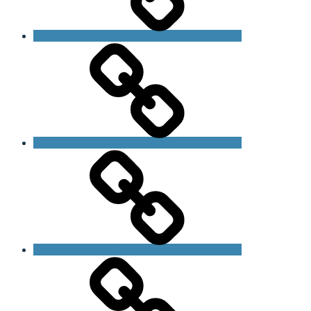
Om
foreningen
Om
Fragilt
X
Syndrom
Generalforsamling