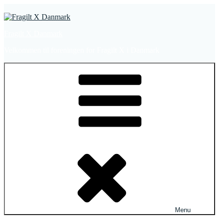
Videre
til
indhold
Fragilt X Danmark
Velkommen til foreningen for Fragilt X i Danmark
Menu