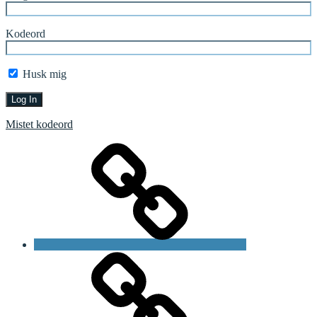
Kodeord
Husk mig
Mistet kodeord
Forside
Bliv
medlem