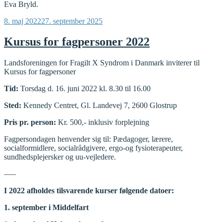
Eva Bryld.
Udgivet
8. maj 2022
27. september 2025
den
Kursus for fagpersoner 2022
Landsforeningen for Fragilt X Syndrom i Danmark inviterer til
Kursus for fagpersoner
Tid:
Torsdag d. 16. juni 2022 kl. 8.30 til 16.00
Sted:
Kennedy Centret, Gl. Landevej 7, 2600 Glostrup
Pris pr. person:
Kr. 500,- inklusiv forplejning
Fagpersondagen henvender sig til: Pædagoger, lærere,
socialformidlere, socialrådgivere, ergo-og fysioterapeuter,
sundhedsplejersker og uu-vejledere.
—–
I 2022 afholdes tilsvarende kurser følgende datoer:
1. september i Middelfart