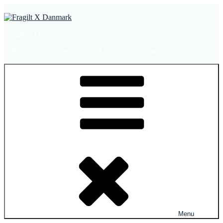
Videre
til
indhold
Fragilt X Danmark
Velkommen til foreningen for Fragilt X i Danmark
Menu