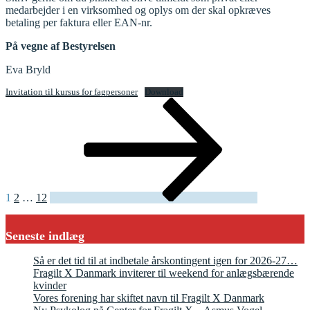
medarbejder i en virksomhed og oplys om der skal opkræves
betaling per faktura eller EAN-nr.
På vegne af Bestyrelsen
Eva Bryld
Invitation til kursus for fagpersoner
Download
Indlægsinddeling
Side
Side
Side
Næste
side
1
2
…
12
Seneste indlæg
Så er det tid til at indbetale årskontingent igen for 2026-27…
Fragilt X Danmark inviterer til weekend for anlægsbærende
kvinder
Vores forening har skiftet navn til Fragilt X Danmark