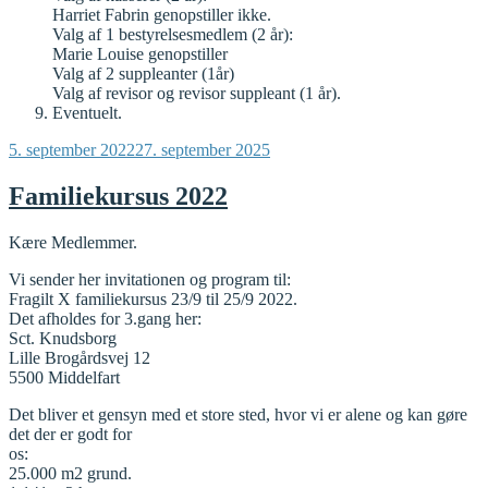
Harriet Fabrin genopstiller ikke.
Valg af 1 bestyrelsesmedlem (2 år):
Marie Louise genopstiller
Valg af 2 suppleanter (1år)
Valg af revisor og revisor suppleant (1 år).
Eventuelt.
Udgivet
5. september 2022
27. september 2025
den
Familiekursus 2022
Kære Medlemmer.
Vi sender her invitationen og program til:
Fragilt X familiekursus 23/9 til 25/9 2022.
Det afholdes for 3.gang her:
Sct. Knudsborg
Lille Brogårdsvej 12
5500 Middelfart
Det bliver et gensyn med et store sted, hvor vi er alene og kan gøre
det der er godt for
os:
25.000 m2 grund.