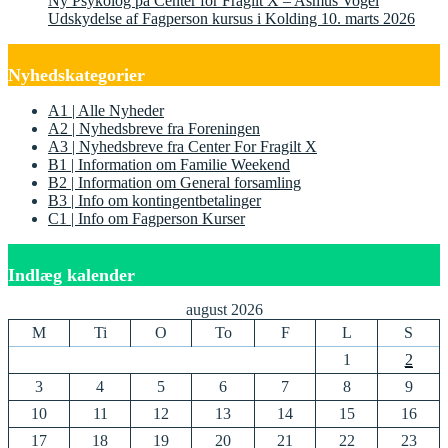
Ny Psykolog på Center for Fragilt X – Asmus Vogel
Udskydelse af Fagperson kursus i Kolding 10. marts 2026
Nyhedskategorier
A1 | Alle Nyheder
A2 | Nyhedsbreve fra Foreningen
A3 | Nyhedsbreve fra Center For Fragilt X
B1 | Information om Familie Weekend
B2 | Information om General forsamling
B3 | Info om kontingentbetalinger
C1 | Info om Fagperson Kurser
Indlæg kalender
august 2026
M
Ti
O
To
F
L
S
1
2
3
4
5
6
7
8
9
10
11
12
13
14
15
16
17
18
19
20
21
22
23