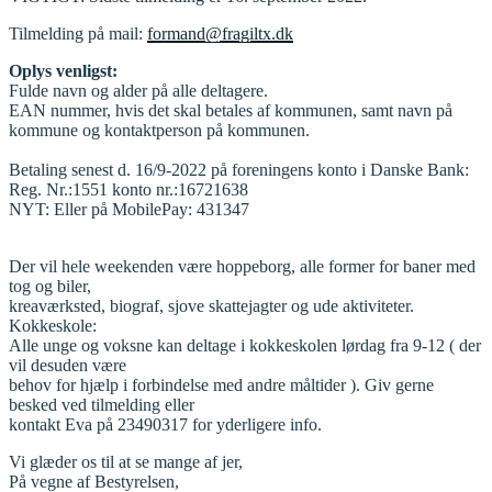
Tilmelding på mail:
formand@fragiltx.dk
Oplys venligst:
Fulde navn og alder på alle deltagere.
EAN nummer, hvis det skal betales af kommunen, samt navn på
kommune og kontaktperson på kommunen.
Betaling senest d. 16/9-2022 på foreningens konto i Danske Bank:
Reg. Nr.:1551 konto nr.:16721638
NYT: Eller på MobilePay: 431347
Der vil hele weekenden være hoppeborg, alle former for baner med
tog og biler,
kreaværksted, biograf, sjove skattejagter og ude aktiviteter.
Kokkeskole:
Alle unge og voksne kan deltage i kokkeskolen lørdag fra 9-12 ( der
vil desuden være
behov for hjælp i forbindelse med andre måltider ). Giv gerne
besked ved tilmelding eller
kontakt Eva på 23490317 for yderligere info.
Vi glæder os til at se mange af jer,
På vegne af Bestyrelsen,