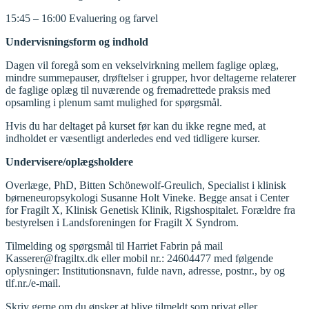
15:45 – 16:00 Evaluering og farvel
Undervisningsform og indhold
Dagen vil foregå som en vekselvirkning mellem faglige oplæg,
mindre summepauser, drøftelser i grupper, hvor deltagerne relaterer
de faglige oplæg til nuværende og fremadrettede praksis med
opsamling i plenum samt mulighed for spørgsmål.
Hvis du har deltaget på kurset før kan du ikke regne med, at
indholdet er væsentligt anderledes end ved tidligere kurser.
Undervisere/oplægsholdere
Overlæge, PhD, Bitten Schönewolf-Greulich, Specialist i klinisk
børneneuropsykologi Susanne Holt Vineke. Begge ansat i Center
for Fragilt X, Klinisk Genetisk Klinik, Rigshospitalet. Forældre fra
bestyrelsen i Landsforeningen for Fragilt X Syndrom.
Tilmelding og spørgsmål til Harriet Fabrin på mail
Kasserer@fragiltx.dk eller mobil nr.: 24604477 med følgende
oplysninger: Institutionsnavn, fulde navn, adresse, postnr., by og
tlf.nr./e-mail.
Skriv gerne om du ønsker at blive tilmeldt som privat eller