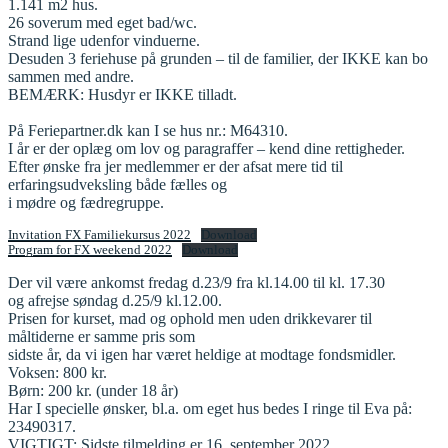
1.141 m2 hus.
26 soverum med eget bad/wc.
Strand lige udenfor vinduerne.
Desuden 3 feriehuse på grunden – til de familier, der IKKE kan bo
sammen med andre.
BEMÆRK: Husdyr er IKKE tilladt.
På Feriepartner.dk kan I se hus nr.: M64310.
I år er der oplæg om lov og paragraffer – kend dine rettigheder.
Efter ønske fra jer medlemmer er der afsat mere tid til
erfaringsudveksling både fælles og
i mødre og fædregruppe.
Invitation FX Familiekursus 2022
Download
Program for FX weekend 2022
Download
Der vil være ankomst fredag d.23/9 fra kl.14.00 til kl. 17.30
og afrejse søndag d.25/9 kl.12.00.
Prisen for kurset, mad og ophold men uden drikkevarer til
måltiderne er samme pris som
sidste år, da vi igen har været heldige at modtage fondsmidler.
Voksen: 800 kr.
Børn: 200 kr. (under 18 år)
Har I specielle ønsker, bl.a. om eget hus bedes I ringe til Eva på:
23490317.
VIGTIGT: Sidste tilmelding er 16. september 2022.