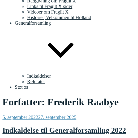
Rådgivning om Fragilt X
Links til Fragilt X sider
Videoer om Fragilt X
Historie | Velkommen til Holland
Generalforsamling
Indkaldelser
Referater
Støt os
Forfatter:
Frederik Raabye
Udgivet
5. september 2022
27. september 2025
den
Indkaldelse til Generalforsamling 2022