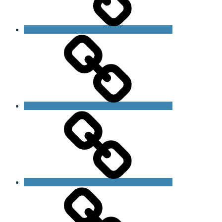
Bliv
medlem
Om
foreningen
Om
Fragilt
X
Syndrom