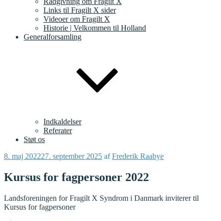
Rådgivning om Fragilt X
Links til Fragilt X sider
Videoer om Fragilt X
Historie | Velkommen til Holland
Generalforsamling
Indkaldelser
Referater
Støt os
Udgivet
8. maj 2022
27. september 2025
af
Frederik Raabye
den
Kursus for fagpersoner 2022
Landsforeningen for Fragilt X Syndrom i Danmark inviterer til
Kursus for fagpersoner