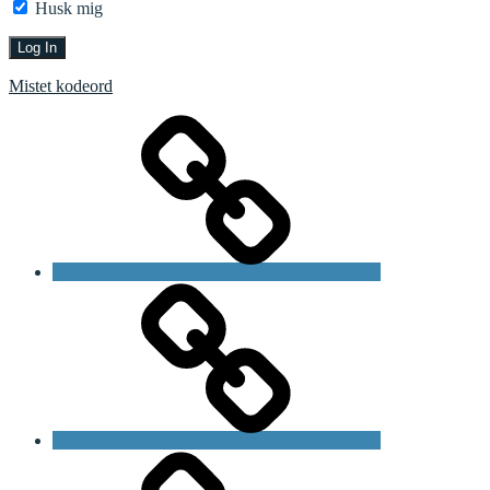
Husk mig
Mistet kodeord
Forside
Bliv
medlem
Om
foreningen