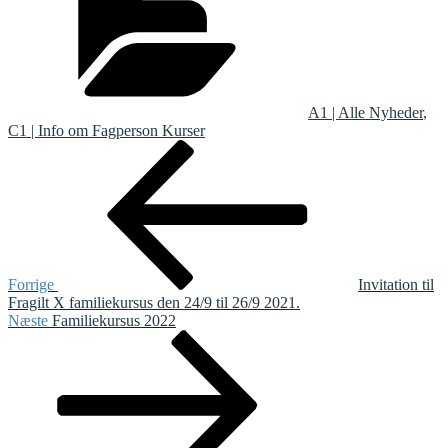
A1 | Alle Nyheder
,
C1 | Info om Fagperson Kurser
Indlægsnavigation
Forrige
indlæg
Forrige
Invitation til
Fragilt X familiekursus den 24/9 til 26/9 2021.
Næste
Næste
Familiekursus 2022
indlæg