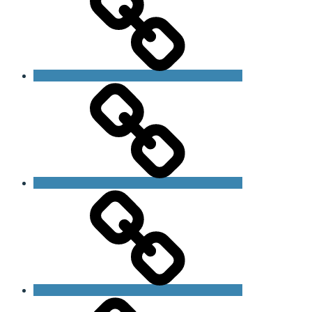
Om
Fragilt
X
Syndrom
Generalforsamling
Støt