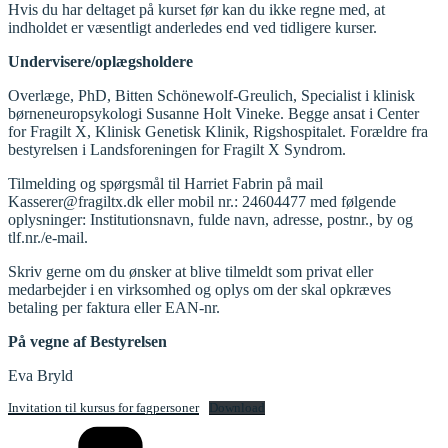
Hvis du har deltaget på kurset før kan du ikke regne med, at
indholdet er væsentligt anderledes end ved tidligere kurser.
Undervisere/oplægsholdere
Overlæge, PhD, Bitten Schönewolf-Greulich, Specialist i klinisk
børneneuropsykologi Susanne Holt Vineke. Begge ansat i Center
for Fragilt X, Klinisk Genetisk Klinik, Rigshospitalet. Forældre fra
bestyrelsen i Landsforeningen for Fragilt X Syndrom.
Tilmelding og spørgsmål til Harriet Fabrin på mail
Kasserer@fragiltx.dk eller mobil nr.: 24604477 med følgende
oplysninger: Institutionsnavn, fulde navn, adresse, postnr., by og
tlf.nr./e-mail.
Skriv gerne om du ønsker at blive tilmeldt som privat eller
medarbejder i en virksomhed og oplys om der skal opkræves
betaling per faktura eller EAN-nr.
På vegne af Bestyrelsen
Eva Bryld
Invitation til kursus for fagpersoner
Download
Kategorier