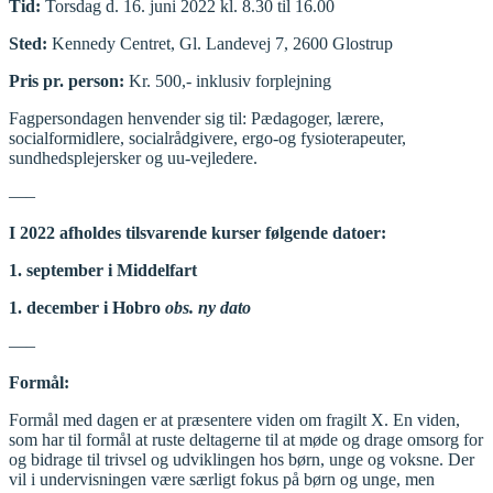
Tid:
Torsdag d. 16. juni 2022 kl. 8.30 til 16.00
Sted:
Kennedy Centret, Gl. Landevej 7, 2600 Glostrup
Pris pr. person:
Kr. 500,- inklusiv forplejning
Fagpersondagen henvender sig til: Pædagoger, lærere,
socialformidlere, socialrådgivere, ergo-og fysioterapeuter,
sundhedsplejersker og uu-vejledere.
—–
I 2022 afholdes tilsvarende kurser følgende datoer:
1. september i Middelfart
1. december i Hobro
obs. ny dato
—–
Formål:
Formål med dagen er at præsentere viden om fragilt X. En viden,
som har til formål at ruste deltagerne til at møde og drage omsorg for
og bidrage til trivsel og udviklingen hos børn, unge og voksne. Der
vil i undervisningen være særligt fokus på børn og unge, men