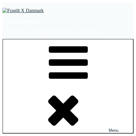
Videre
til
indhold
Fragilt X Danmark
Velkommen til foreningen for Fragilt X i Danmark
Menu