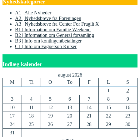
Nyhedskategorier
A1 | Alle Nyheder
A2 | Nyhedsbreve fra Foreningen
A3 | Nyhedsbreve fra Center For Fragilt X
B1 | Information om Familie Weekend
B2 | Information om General forsamling
B3 | Info om kontingentbetalinger
C1 | Info om Fagperson Kurser
Indlæg kalender
august 2026
M
Ti
O
To
F
L
S
1
2
3
4
5
6
7
8
9
10
11
12
13
14
15
16
17
18
19
20
21
22
23
24
25
26
27
28
29
30
31
« mar