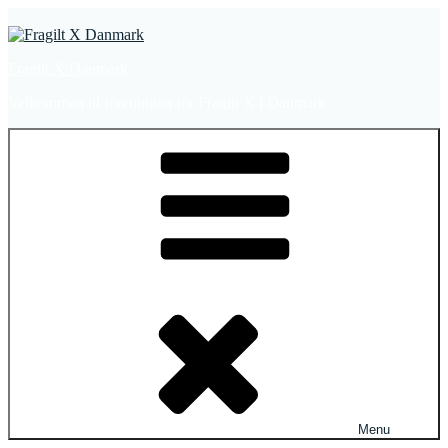
Videre
til
indhold
Fragilt X Danmark
Velkommen til foreningen for Fragilt X i Danmark
Menu