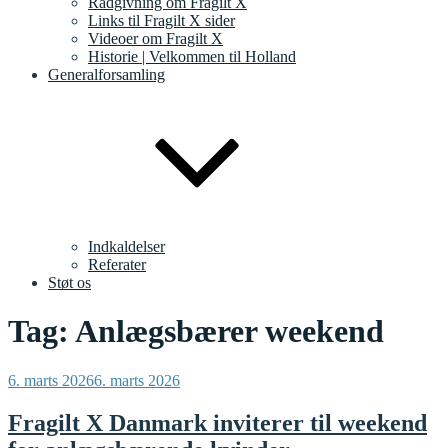
Rådgivning om Fragilt X
Links til Fragilt X sider
Videoer om Fragilt X
Historie | Velkommen til Holland
Generalforsamling
Indkaldelser
Referater
Støt os
Tag:
Anlægsbærer weekend
Udgivet
6. marts 2026
6. marts 2026
den
Fragilt X Danmark inviterer til weekend