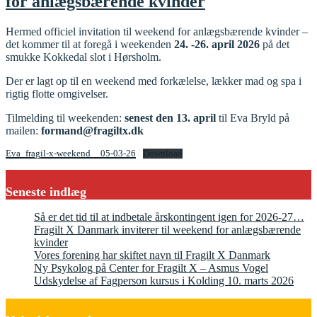
for anlægsbærende kvinder
Hermed officiel invitation til weekend for anlægsbærende kvinder –
det kommer til at foregå i weekenden
24. -26. april 2026
på det
smukke Kokkedal slot i Hørsholm.
Der er lagt op til en weekend med forkælelse, lækker mad og spa i
rigtig flotte omgivelser.
Tilmelding til weekenden:
senest den 13. april
til Eva Bryld på
mailen:
formand@fragiltx.dk
Eva_fragil-x-weekend__05-03-26
Download
Seneste indlæg
Så er det tid til at indbetale årskontingent igen for 2026-27…
Fragilt X Danmark inviterer til weekend for anlægsbærende
kvinder
Vores forening har skiftet navn til Fragilt X Danmark
Ny Psykolog på Center for Fragilt X – Asmus Vogel
Udskydelse af Fagperson kursus i Kolding 10. marts 2026