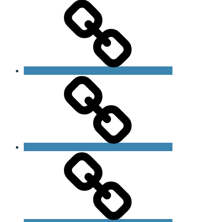
Bliv
medlem
Om
foreningen
Om
Fragilt
X
Syndrom