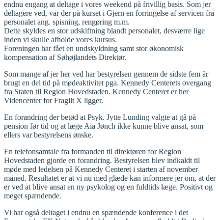
endnu engang at deltage i vores weekend på frivillig basis. Som jer
deltagere ved, var der på kurset i Gjern en forringelse af servicen fra
personalet ang. spisning, rengøring m.m.
Dette skyldes en stor udskiftning blandt personalet, desværre lige
inden vi skulle afholde vores kursus.
Foreningen har fået en undskyldning samt stor økonomisk
kompensation af Søhøjlandets Direktør.
Som mange af jer her ved har bestyrelsen gennem de sidste fem år
brugt en del tid på mødeaktivitet pga. Kennedy Centerets overgang
fra Staten til Region Hovedstaden. Kennedy Centeret er her
Videncenter for Fragilt X ligger.
En forandring der betød at Psyk. Jytte Lunding valgte at gå på
pension før tid og at læge Aia Jønch ikke kunne blive ansat, som
ellers var bestyrelsens ønske.
En telefonsamtale fra formanden til direktøren for Region
Hovedstaden gjorde en forandring. Bestyrelsen blev indkaldt til
møde med ledelsen på Kennedy Centeret i starten af november
måned. Resultatet er at vi nu med glæde kan informere jer om, at der
er ved at blive ansat en ny psykolog og en fuldtids læge. Positivt og
meget spændende.
Vi har også deltaget i endnu en spændende konference i det