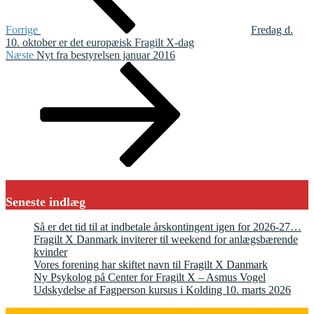
Forrige
Fredag d.
10. oktober er det europæisk Fragilt X-dag
Næste
Næste
Nyt fra bestyrelsen januar 2016
indlæg
Seneste indlæg
Så er det tid til at indbetale årskontingent igen for 2026-27…
Fragilt X Danmark inviterer til weekend for anlægsbærende
kvinder
Vores forening har skiftet navn til Fragilt X Danmark
Ny Psykolog på Center for Fragilt X – Asmus Vogel
Udskydelse af Fagperson kursus i Kolding 10. marts 2026