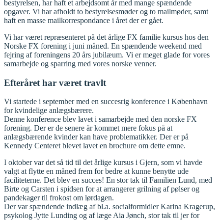
bestyrelsen, har haft et arbejdsomt år med mange spændende
opgaver. Vi har afholdt to bestyrelsesmøder og to mailmøder, samt
haft en masse mailkorrespondance i året der er gået.
Vi har været repræsenteret på det årlige FX familie kursus hos den
Norske FX forening i juni måned. En spændende weekend med
fejring af foreningens 20 års jubilæum. Vi er meget glade for vores
samarbejde og sparring med vores norske venner.
Efteråret har været travlt
Vi startede i september med en succesrig konference i København
for kvindelige anlægsbærere.
Denne konference blev lavet i samarbejde med den norske FX
forening. Der er de senere år kommet mere fokus på at
anlægsbærende kvinder kan have problematikker. Der er på
Kennedy Centeret blevet lavet en brochure om dette emne.
I oktober var det så tid til det årlige kursus i Gjern, som vi havde
valgt at flytte en måned frem for bedre at kunne benytte ude
faciliteterne. Det blev en succes! En stor tak til Familien Lund, med
Birte og Carsten i spidsen for at arrangerer grilning af pølser og
pandekager til frokost om lørdagen.
Der var spændende indlæg af bl.a. socialformidler Karina Kragerup,
psykolog Jytte Lunding og af læge Aia Jønch, stor tak til jer for