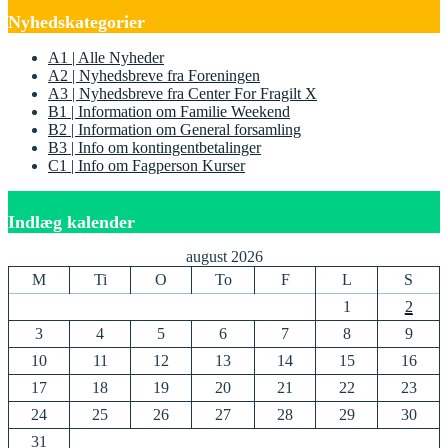
Nyhedskategorier
A1 | Alle Nyheder
A2 | Nyhedsbreve fra Foreningen
A3 | Nyhedsbreve fra Center For Fragilt X
B1 | Information om Familie Weekend
B2 | Information om General forsamling
B3 | Info om kontingentbetalinger
C1 | Info om Fagperson Kurser
Indlæg kalender
august 2026
M
Ti
O
To
F
L
S
1
2
3
4
5
6
7
8
9
10
11
12
13
14
15
16
17
18
19
20
21
22
23
24
25
26
27
28
29
30
31