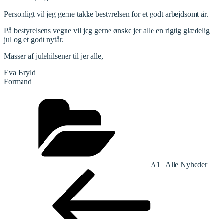
Personligt vil jeg gerne takke bestyrelsen for et godt arbejdsomt år.
På bestyrelsens vegne vil jeg gerne ønske jer alle en rigtig glædelig
jul og et godt nytår.
Masser af julehilsener til jer alle,
Eva Bryld
Formand
Kategorier
A1 | Alle Nyheder
Indlægsnavigation
Forrige
indlæg