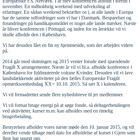
Europæiske FX Netværk. I år blev konferencen afholdt i Berlin i
november. En indholdsrig weekend med udveksling af
erfaringer. En sådan weekend bekræfter os i, at alle lande i Europa
har de samme udfordringer som vi har i Danmark. Besparelser og
forandringer på handikapområdet er noget alle lande mærker. Næste
år bliver konferencen i Portugal, og inden for en årrække vil vi
skulle afholde den i København.
Vi har desuden fået en fin ny hjemmeside, som der arbejdes videre
på.
2014 går mod slutningen og 2015 venter forude med spændende
Fragilt X arrangementer. Næste år vil vi bl.a. afholde konference i
København for fuldmuterede voksne Kvinder. Desuden vil vi lave
landsdækkende aktiviteter på den fælles Europæiske Fragilt
opmærksomhedsdag XX= 10.10. 2015. Så sæt X i kalenderen.
Vi vil fremadrettet sende flere nyhedsbreve til jer medlemmer.
Vi vil fortsat bruge energi på at søge fonde, så deltagerbetalingen
ved aktiviteter, kurser m.m. kan afholdes med en rimelig
brugerbetaling.
Bestyrelsen afholder vores næste møde den 10. januar 2015, og vil
derefter vende tilbage med dato for afholdelse af kurset i Gjern som
flere har spurgt om.