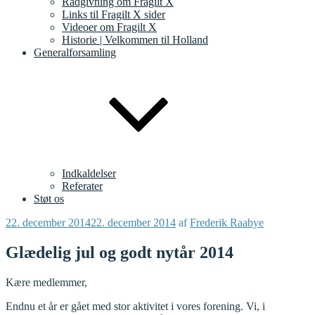
Rådgivning om Fragilt X
Links til Fragilt X sider
Videoer om Fragilt X
Historie | Velkommen til Holland
Generalforsamling
Indkaldelser
Referater
Støt os
Udgivet
22. december 2014
22. december 2014
af
Frederik Raabye
den
Glædelig jul og godt nytår 2014
Kære medlemmer,
Endnu et år er gået med stor aktivitet i vores forening. Vi, i