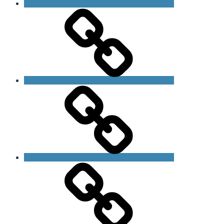
Bliv
medlem
Om
foreningen
Om
Fragilt
X
Syndrom