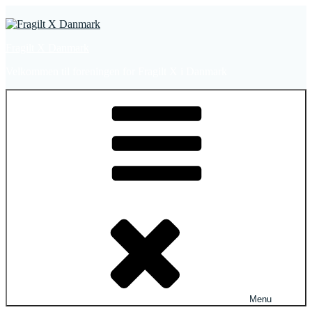
Videre
til
indhold
Fragilt X Danmark
Velkommen til foreningen for Fragilt X i Danmark
Menu